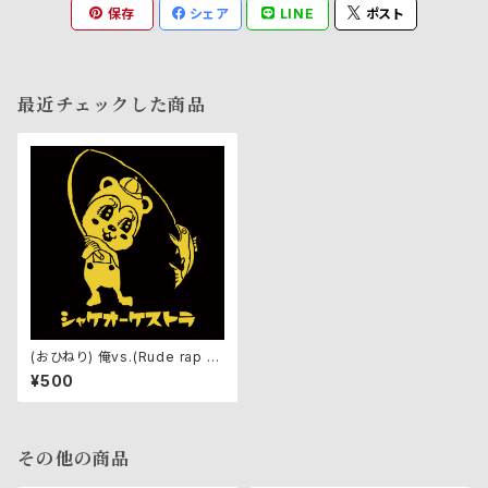
保存
シェア
LINE
ポスト
最近チェックした商品
(おひねり) 俺vs.(Rude rap v
er.)ft.桂木ヤコブソン・ライブ音
¥500
源
その他の商品