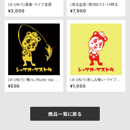
(おひねり)遺書・ライブ音源
(受注生産・締切8/23・13時ま
で)鮭ロゴ・ラグランスリーブトラ
¥3,000
¥7,900
ックジャージ
(おひねり) 俺vs.(Rude rap v
(おひねり)哀しみ喰い・ライブ音
er.)ft.桂木ヤコブソン・ライブ音
源
¥500
¥1,000
源
商品一覧に戻る