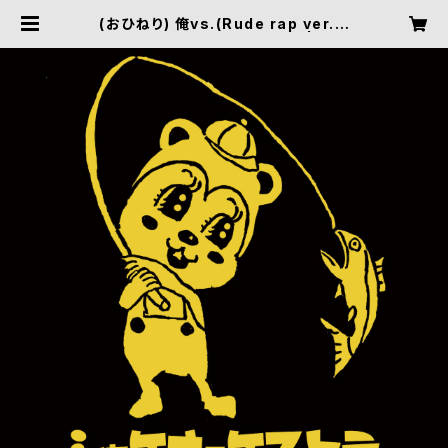
(おひねり) 俺vs.(Rude rap ver.)f
t.桂木ヤコブソン・ライブ音源 | 鮭オ
ーケストラオフィシャルサイト